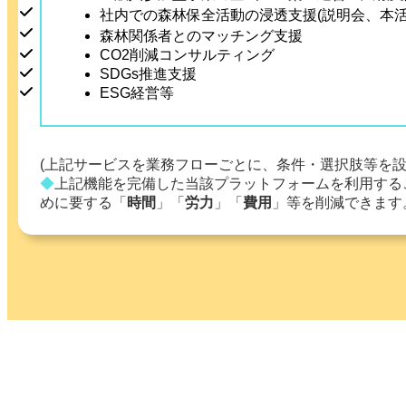
社内での森林保全活動の浸透支援(説明会、本活
森林関係者とのマッチング支援
CO2削減コンサルティング
SDGs推進支援
ESG経営等
(上記サービスを業務フローごとに、条件・選択肢等を
◆
上記機能を完備した
当該プラットフォーム
を利用する
めに要する「
時間
」「
労力
」「
費用
」等を削減できます